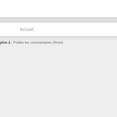
Accueil
iption à :
Publier les commentaires (Atom)