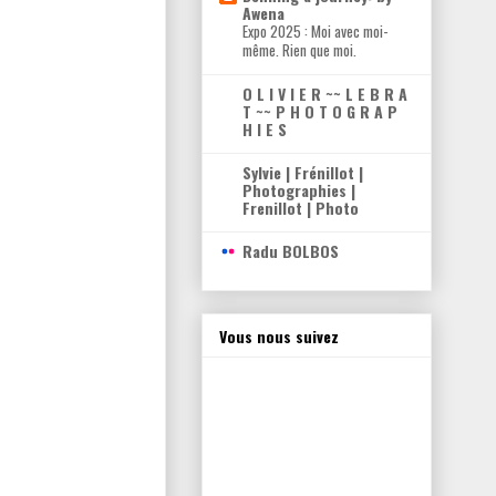
Awena
Expo 2025 : Moi avec moi-
même. Rien que moi.
O L I V I E R ~~ L E B R A
T ~~ P H O T O G R A P
H I E S
Sylvie | Frénillot |
Photographies |
Frenillot | Photo
Radu BOLBOS
Vous nous suivez