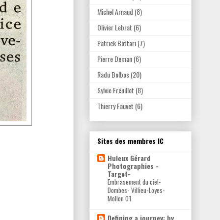
Michel Arnaud
(8)
Olivier Lebrat
(6)
Patrick Bottari
(7)
Pierre Deman
(6)
Radu Bolbos
(20)
Sylvie Frénillot
(8)
Thierry Fauvet
(6)
Sites des membres IC
Huleux Gérard
Photographies -
Target-
Embrasement du ciel-
Dombes- Villieu-Loyes-
Mollon 01
Defining a journey: by