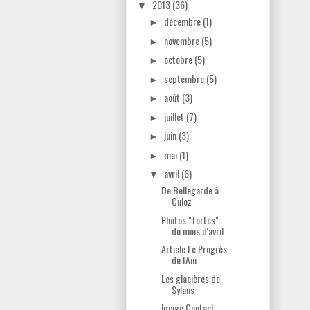
2013
(36)
▼
décembre
(1)
►
novembre
(5)
►
octobre
(5)
►
septembre
(5)
►
août
(3)
►
juillet
(7)
►
juin
(3)
►
mai
(1)
►
avril
(6)
▼
De Bellegarde à
Culoz
Photos "fortes"
du mois d'avril
Article Le Progrès
de l'Ain
Les glacières de
Sylans
Image Contact